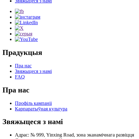
Звяжыцеся з намі
Прадукцыя
Пра нас
Звяжыцеся з намі
FAQ
Пра нас
Профіль кампаніі
Карпаратыўная культура
Звяжыцеся з намі
Адрас: № 999, Yinxing Road, зона эканамічнага развіцця