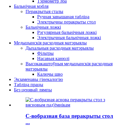
Тэрмометр лба
Бальнічная мэбля
Перакрытыя сталы
Ручная завышаная табліца
Электрычны перакрыты стол
Бальнічныя ложкі
Рэгулярныя бальнічныя ложкі
Электрычныя бальнічныя ложкі
Медыцынскія расходныя матэрыялы
Дыхальныя расходныя матэрыялы
Фільтры
Насавыя канюлі
Высокакаштоўныя медыцынскія расходныя
матэрыялы
Калючы шво
Экзаменавы гінекалогію
Табліца працы
Без ценявай лямпы
C-вобразная база перакрыты стол
...