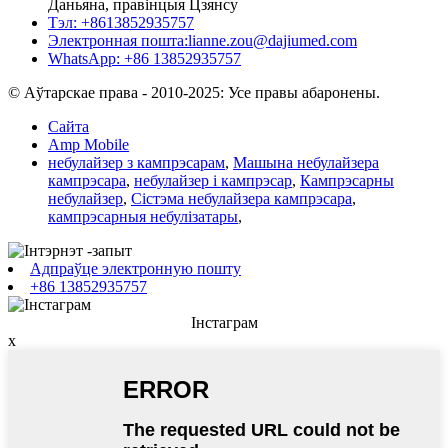
Даньяна, правінцыя Цзянсу
Тэл: +8613852935757
Электронная пошта:
lianne.zou@dajiumed.com
WhatsApp: +86 13852935757
© Аўтарскае права - 2010-2025: Усе правы абаронены.
Сайта
Amp Mobile
небулайзер з кампрэсарам
,
Машына небулайзера
кампрэсара
,
небулайзер і кампрэсар
,
Кампрэсарны
небулайзер
,
Сістэма небулайзера кампрэсара
,
кампрэсарныя небулізатары
,
Адпраўце электронную пошту
+86 13852935757
Інстаграм
x