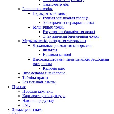
Тэрмометр лба
Бальнічная мэбля
Перакрытыя сталы
Ручная завышаная табліца
Электрычны перакрыты стол
Бальнічныя ложкі
Рэгулярныя бальнічныя ложкі
Электрычныя бальнічныя ложкі
Медыцынскія расходныя матэрыялы
Дыхальныя расходныя матэрыялы
Фільтры
Насавыя канюлі
Высокакаштоўныя медыцынскія расходныя
матэрыялы
Калючы шво
Экзаменавы гінекалогію
Табліца працы
Без ценявай лямпы
Пра нас
Профіль кампаніі
Карпаратыўная культура
Навіны прадуктаў
FAQ
Звяжыцеся з намі