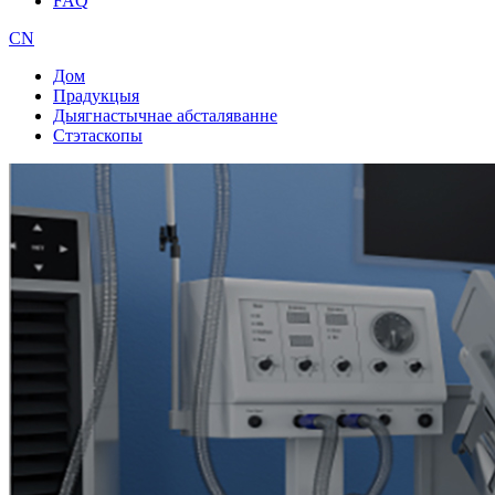
FAQ
CN
Дом
Прадукцыя
Дыягнастычнае абсталяванне
Стэтаскопы