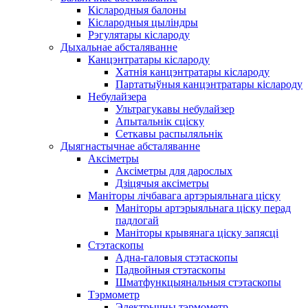
Кіслародныя балоны
Кіслародныя цыліндры
Рэгулятары кіслароду
Дыхальнае абсталяванне
Канцэнтратары кіслароду
Хатнія канцэнтратары кіслароду
Партатыўныя канцэнтратары кіслароду
Небулайзера
Ультрагукавы небулайзер
Апытальнік сціску
Сеткавы распыляльнік
Дыягнастычнае абсталяванне
Аксіметры
Аксіметры для дарослых
Дзіцячыя аксіметры
Маніторы лічбавага артэрыяльнага ціску
Маніторы артэрыяльнага ціску перад
падлогай
Маніторы крывянага ціску запясці
Стэтаскопы
Адна-галовыя стэтаскопы
Падвойныя стэтаскопы
Шматфункцыянальныя стэтаскопы
Тэрмометр
Электрычны тэрмометр