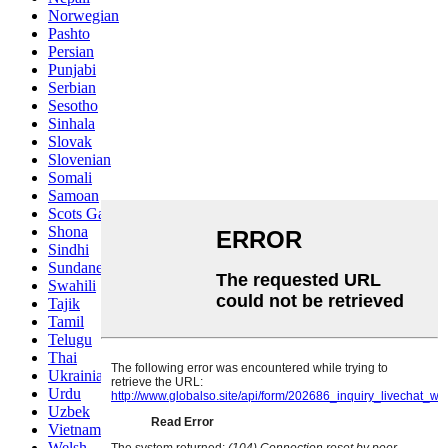
Norwegian
Pashto
Persian
Punjabi
Serbian
Sesotho
Sinhala
Slovak
Slovenian
Somali
Samoan
Scots Gaelic
Shona
Sindhi
Sundanese
Swahili
Tajik
Tamil
Telugu
Thai
Ukrainian
Urdu
Uzbek
Vietnamese
Welsh