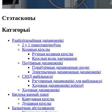
Стэтаскопы
Катэгорыі
Рэабілітацыйныя дапаможнікі
2 у 1 транспарціроўцы
Колавыя крэслы
Ручныя колавыя крэслы
Крэслыя колы харчавання
Пад'ёмныя дапаможнікі
Гідраўлічныя дапаможныя сродкі
Электрычныя дапаможныя дапаможнікі
СНІД мабільнасці
Рэгулярныя дапаможнікі для мабільнасці
Хадовыя дапаможнікі робатаў
Хадовыя дапаможнікі
Бяспека ваннай пакоі
Камудавыя крэслы
Душавыя крэслы
Бальнічнае абсталяванне