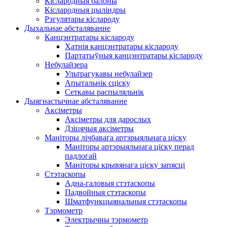
Кіслародныя балоны
Кіслародныя цыліндры
Рэгулятары кіслароду
Дыхальнае абсталяванне
Канцэнтратары кіслароду
Хатнія канцэнтратары кіслароду
Партатыўныя канцэнтратары кіслароду
Небулайзера
Ультрагукавы небулайзер
Апытальнік сціску
Сеткавы распыляльнік
Дыягнастычнае абсталяванне
Аксіметры
Аксіметры для дарослых
Дзіцячыя аксіметры
Маніторы лічбавага артэрыяльнага ціску
Маніторы артэрыяльнага ціску перад
падлогай
Маніторы крывянага ціску запясці
Стэтаскопы
Адна-галовыя стэтаскопы
Падвойныя стэтаскопы
Шматфункцыянальныя стэтаскопы
Тэрмометр
Электрычны тэрмометр