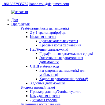
+8613852935757
lianne.zou@dajiumed.com
Дом
Прадукцыя
Рэабілітацыйныя дапаможнікі
2 у 1 транспарціроўцы
Колавыя крэслы
Ручныя колавыя крэслы
Крэслыя колы харчавання
Пад'ёмныя дапаможнікі
Гідраўлічныя дапаможныя сродкі
Электрычныя дапаможныя
дапаможнікі
СНІД мабільнасці
Рэгулярныя дапаможнікі для
мабільнасці
Хадовыя дапаможнікі робатаў
Хадовыя дапаможнікі
Бяспека ваннай пакоі
Прылада для пад'ёмніка туалета
Камудавыя крэслы
Душавыя крэслы
Бальнічнае абсталяванне