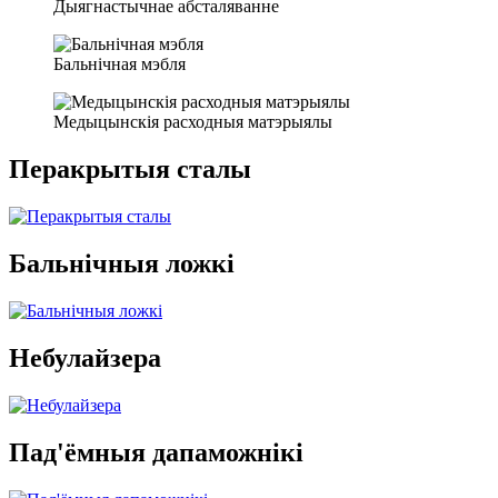
Дыягнастычнае абсталяванне
Бальнічная мэбля
Медыцынскія расходныя матэрыялы
Перакрытыя сталы
Бальнічныя ложкі
Небулайзера
Пад'ёмныя дапаможнікі