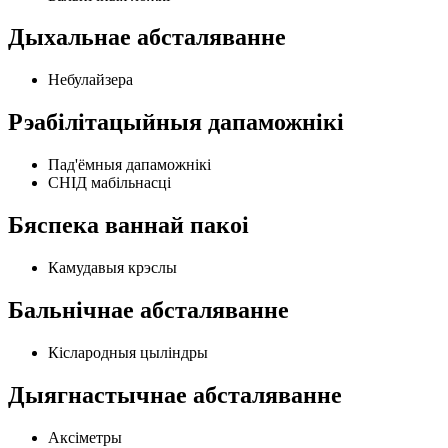
Дыхальнае абсталяванне
Небулайзера
Рэабілітацыйныя дапаможнікі
Пад'ёмныя дапаможнікі
СНІД мабільнасці
Бяспека ваннай пакоі
Камудавыя крэслы
Бальнічнае абсталяванне
Кіслародныя цыліндры
Дыягнастычнае абсталяванне
Аксіметры