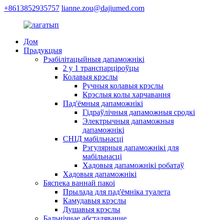
+8613852935757
lianne.zou@dajiumed.com
Дом
Прадукцыя
Рэабілітацыйныя дапаможнікі
2 у 1 транспарціроўцы
Колавыя крэслы
Ручныя колавыя крэслы
Крэслыя колы харчавання
Пад'ёмныя дапаможнікі
Гідраўлічныя дапаможныя сродкі
Электрычныя дапаможныя
дапаможнікі
СНІД мабільнасці
Рэгулярныя дапаможнікі для
мабільнасці
Хадовыя дапаможнікі робатаў
Хадовыя дапаможнікі
Бяспека ваннай пакоі
Прылада для пад'ёмніка туалета
Камудавыя крэслы
Душавыя крэслы
Бальнічнае абсталяванне