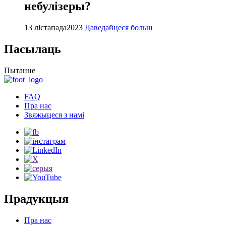
небулізеры?
13 лістапада
2023
Даведайцеся больш
Пасылаць
Пытанне
FAQ
Пра нас
Звяжыцеся з намі
Прадукцыя
Пра нас