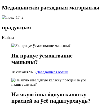
Медыцынскія расходныя матэрыялы
прадукцыя
Навіны
Як працуе ўсмоктванне
машыны?
28 снежня
2023
Даведайцеся больш
На якую інвалідную каляску
прасцей за ўсё падштурхнуць?