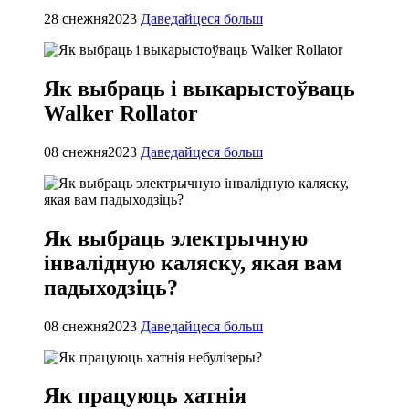
28 снежня
2023
Даведайцеся больш
Як выбраць і выкарыстоўваць
Walker Rollator
08 снежня
2023
Даведайцеся больш
Як выбраць электрычную
інвалідную каляску, якая вам
падыходзіць?
08 снежня
2023
Даведайцеся больш
Як працуюць хатнія