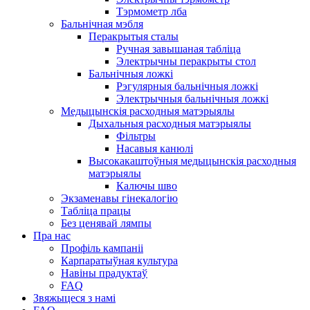
Тэрмометр лба
Бальнічная мэбля
Перакрытыя сталы
Ручная завышаная табліца
Электрычны перакрыты стол
Бальнічныя ложкі
Рэгулярныя бальнічныя ложкі
Электрычныя бальнічныя ложкі
Медыцынскія расходныя матэрыялы
Дыхальныя расходныя матэрыялы
Фільтры
Насавыя канюлі
Высокакаштоўныя медыцынскія расходныя
матэрыялы
Калючы шво
Экзаменавы гінекалогію
Табліца працы
Без ценявай лямпы
Пра нас
Профіль кампаніі
Карпаратыўная культура
Навіны прадуктаў
FAQ
Звяжыцеся з намі