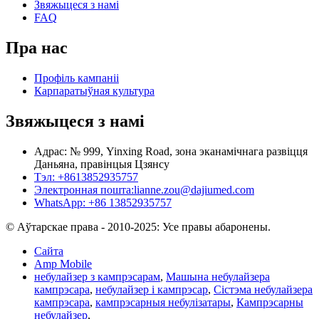
Звяжыцеся з намі
FAQ
Пра нас
Профіль кампаніі
Карпаратыўная культура
Звяжыцеся з намі
Адрас: № 999, Yinxing Road, зона эканамічнага развіцця
Даньяна, правінцыя Цзянсу
Тэл: +8613852935757
Электронная пошта:
lianne.zou@dajiumed.com
WhatsApp: +86 13852935757
© Аўтарскае права - 2010-2025: Усе правы абаронены.
Сайта
Amp Mobile
небулайзер з кампрэсарам
,
Машына небулайзера
кампрэсара
,
небулайзер і кампрэсар
,
Сістэма небулайзера
кампрэсара
,
кампрэсарныя небулізатары
,
Кампрэсарны
небулайзер
,