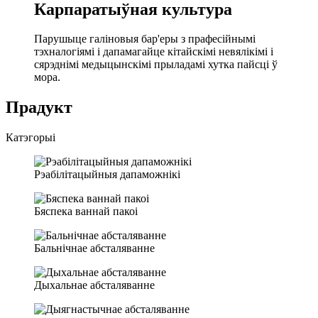
Карпаратыўная культура
Парушыце галіновыя бар'еры з прафесійнымі
тэхналогіямі і дапамагайце кітайскімі невялікімі і
сярэднімі медыцынскімі прыладамі хутка пайсці ў
мора.
Прадукт
Катэгорыі
Рэабілітацыйныя дапаможнікі
Бяспека ваннай пакоі
Бальнічнае абсталяванне
Дыхальнае абсталяванне