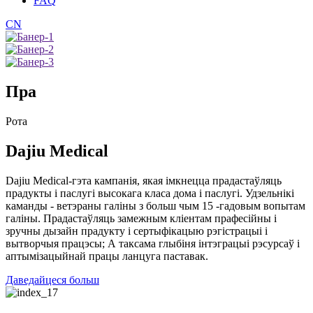
FAQ
CN
Пра
Рота
Dajiu Medical
Dajiu Medical-гэта кампанія, якая імкнецца прадастаўляць
прадукты і паслугі высокага класа дома і паслугі. Удзельнікі
каманды - ветэраны галіны з больш чым 15 -гадовым вопытам
галіны. Прадастаўляць замежным кліентам прафесійны і
зручны дызайн прадукту і сертыфікацыю рэгістрацыі і
вытворчыя працэсы; А таксама глыбіня інтэграцыі рэсурсаў і
аптымізацыйнай працы ланцуга паставак.
Даведайцеся больш