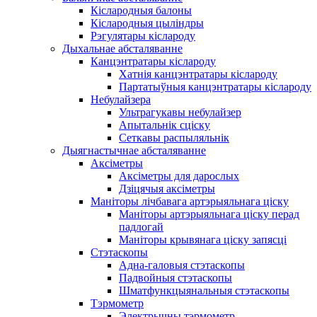
Кіслародныя балоны
Кіслародныя цыліндры
Рэгулятары кіслароду
Дыхальнае абсталяванне
Канцэнтратары кіслароду
Хатнія канцэнтратары кіслароду
Партатыўныя канцэнтратары кіслароду
Небулайзера
Ультрагукавы небулайзер
Апытальнік сціску
Сеткавы распыляльнік
Дыягнастычнае абсталяванне
Аксіметры
Аксіметры для дарослых
Дзіцячыя аксіметры
Маніторы лічбавага артэрыяльнага ціску
Маніторы артэрыяльнага ціску перад
падлогай
Маніторы крывянага ціску запясці
Стэтаскопы
Адна-галовыя стэтаскопы
Падвойныя стэтаскопы
Шматфункцыянальныя стэтаскопы
Тэрмометр
Электрычны тэрмометр