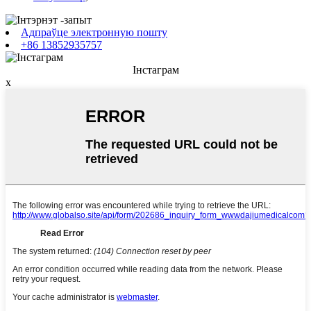
Адпраўце электронную пошту
+86 13852935757
Інстаграм
x