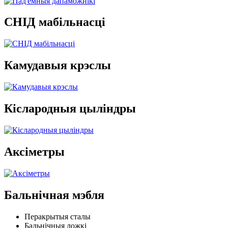
СНІД мабільнасці
Камудавыя крэслы
Кіслародныя цыліндры
Аксіметры
Бальнічная мэбля
Перакрытыя сталы
Бальнічныя ложкі