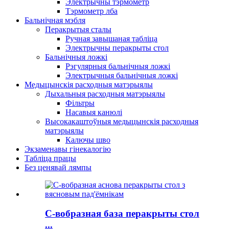
Электрычны тэрмометр
Тэрмометр лба
Бальнічная мэбля
Перакрытыя сталы
Ручная завышаная табліца
Электрычны перакрыты стол
Бальнічныя ложкі
Рэгулярныя бальнічныя ложкі
Электрычныя бальнічныя ложкі
Медыцынскія расходныя матэрыялы
Дыхальныя расходныя матэрыялы
Фільтры
Насавыя канюлі
Высокакаштоўныя медыцынскія расходныя
матэрыялы
Калючы шво
Экзаменавы гінекалогію
Табліца працы
Без ценявай лямпы
C-вобразная база перакрыты стол
...