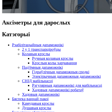
Аксіметры для дарослых
Катэгорыі
Рэабілітацыйныя дапаможнікі
2 у 1 транспарціроўцы
Колавыя крэслы
Ручныя колавыя крэслы
Крэслыя колы харчавання
Пад'ёмныя дапаможнікі
Гідраўлічныя дапаможныя сродкі
Электрычныя дапаможныя дапаможнікі
СНІД мабільнасці
Рэгулярныя дапаможнікі для мабільнасці
Хадовыя дапаможнікі робатаў
Хадовыя дапаможнікі
Бяспека ваннай пакоі
Камудавыя крэслы
Душавыя крэслы