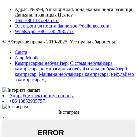
Адрас: № 999, Yinxing Road, зона эканамічнага развіцця
Даньяна, правінцыя Цзянсу
Тэл: +8613852935757
Электронная пошта:
lianne.zou@dajiumed.com
WhatsApp: +86 13852935757
© Аўтарскае права - 2010-2025: Усе правы абаронены.
Сайта
Amp Mobile
Кампрэсарны небулайзер
,
Сістэма небулайзера
кампрэсара
,
кампрэсарныя небулізатары
,
небулайзер і
кампрэсар
,
Машына небулайзера кампрэсара
,
небулайзер
з кампрэсарам
,
Адпраўце электронную пошту
+86 13852935757
Інстаграм
x