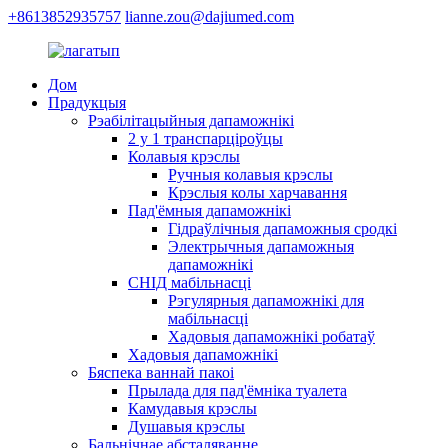
+8613852935757
lianne.zou@dajiumed.com
Дом
Прадукцыя
Рэабілітацыйныя дапаможнікі
2 у 1 транспарціроўцы
Колавыя крэслы
Ручныя колавыя крэслы
Крэслыя колы харчавання
Пад'ёмныя дапаможнікі
Гідраўлічныя дапаможныя сродкі
Электрычныя дапаможныя
дапаможнікі
СНІД мабільнасці
Рэгулярныя дапаможнікі для
мабільнасці
Хадовыя дапаможнікі робатаў
Хадовыя дапаможнікі
Бяспека ваннай пакоі
Прылада для пад'ёмніка туалета
Камудавыя крэслы
Душавыя крэслы
Бальнічнае абсталяванне