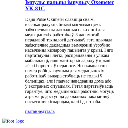
Імпульс пальцы імпульсу Oxemeter
YK-81C
Dajiu Pulse Oximeter славіцца сваімі
высокапрадукцыйнымі магчымасцямі,
забяспечваючы дакладныя паказанні для
медыцынскіх работнікаў. З дапамогай
перадавой тэхналогіі датчыкаў гэта прылада
забяспечвае дакладныя вымярэнні ўзроўню
насычэння кіслароду пацыента ў крыві. І яго
партатыўны і лёгкі, распрацаваны з улікам
мабільнасці, наш манітор кіслароду ў крыві
лёгкі і просты ў пераносе. Яго кампактны
памер робіць зручным для медыцынскіх
работнікаў выкарыстоўваць не толькі ў
бальніцах, але і падчас наведвання дома або
ў экстраных сітуацыях. Гэтая партатыўнасць
гарантуе, што медыцынскія работнікі могуць
атрымаць доступ да дакладных паказанняў
насычэння кіслародам, калі і дзе трэба.
пытанне
дэталь