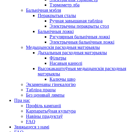
Тэрмометр лба
Бальнічная мэбля
Перакрытыя сталы
Ручная завышаная табліца
Электрычны перакрыты стол
Бальнічныя ложкі
Рэгулярныя бальнічныя ложкі
Электрычныя бальнічныя ложкі
Медыцынскія расходныя матэрыялы
Дыхальныя расходныя матэрыялы
Фільтры
Насавыя канюлі
Высокакаштоўныя медыцынскія расходныя
матэрыялы
Калючы шво
Экзаменавы гінекалогію
Табліца працы
Без ценявай лямпы
Пра нас
Профіль кампаніі
Карпаратыўная культура
Навіны прадуктаў
FAQ
Звяжыцеся з намі