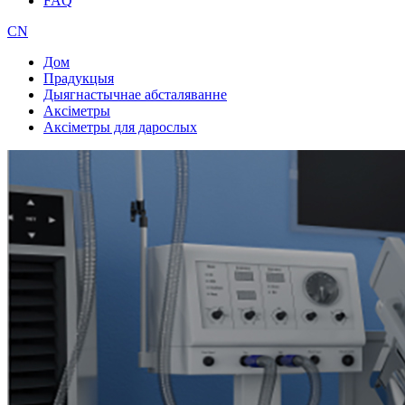
FAQ
CN
Дом
Прадукцыя
Дыягнастычнае абсталяванне
Аксіметры
Аксіметры для дарослых