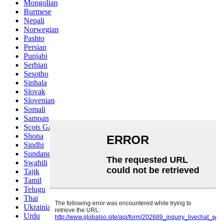
Mongolian
Burmese
Nepali
Norwegian
Pashto
Persian
Punjabi
Serbian
Sesotho
Sinhala
Slovak
Slovenian
Somali
Samoan
Scots Gaelic
Shona
Sindhi
Sundanese
Swahili
Tajik
Tamil
Telugu
Thai
Ukrainian
Urdu