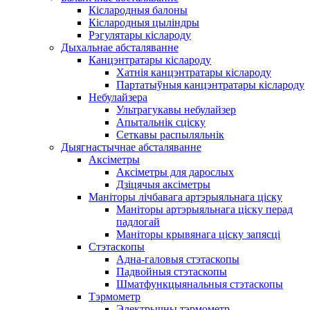
Кіслародныя балоны
Кіслародныя цыліндры
Рэгулятары кіслароду
Дыхальнае абсталяванне
Канцэнтратары кіслароду
Хатнія канцэнтратары кіслароду
Партатыўныя канцэнтратары кіслароду
Небулайзера
Ультрагукавы небулайзер
Апытальнік сціску
Сеткавы распыляльнік
Дыягнастычнае абсталяванне
Аксіметры
Аксіметры для дарослых
Дзіцячыя аксіметры
Маніторы лічбавага артэрыяльнага ціску
Маніторы артэрыяльнага ціску перад
падлогай
Маніторы крывянага ціску запясці
Стэтаскопы
Адна-галовыя стэтаскопы
Падвойныя стэтаскопы
Шматфункцыянальныя стэтаскопы
Тэрмометр
Электрычны тэрмометр