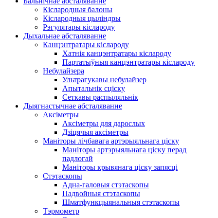
Бальнічнае абсталяванне
Кіслародныя балоны
Кіслародныя цыліндры
Рэгулятары кіслароду
Дыхальнае абсталяванне
Канцэнтратары кіслароду
Хатнія канцэнтратары кіслароду
Партатыўныя канцэнтратары кіслароду
Небулайзера
Ультрагукавы небулайзер
Апытальнік сціску
Сеткавы распыляльнік
Дыягнастычнае абсталяванне
Аксіметры
Аксіметры для дарослых
Дзіцячыя аксіметры
Маніторы лічбавага артэрыяльнага ціску
Маніторы артэрыяльнага ціску перад
падлогай
Маніторы крывянага ціску запясці
Стэтаскопы
Адна-галовыя стэтаскопы
Падвойныя стэтаскопы
Шматфункцыянальныя стэтаскопы
Тэрмометр